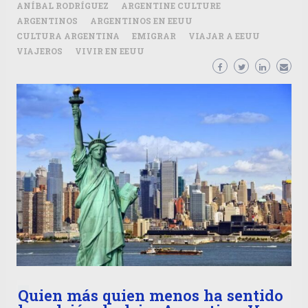
ANÍBAL RODRÍGUEZ
ARGENTINE CULTURE
ARGENTINOS
ARGENTINOS EN EEUU
CULTURA ARGENTINA
EMIGRAR
VIAJAR A EEUU
VIAJEROS
VIVIR EN EEUU
Q
uien más quien menos ha sentido