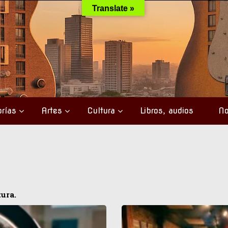
Translate »
rías
Artes
Cultura
Libros, audios
No
ura.