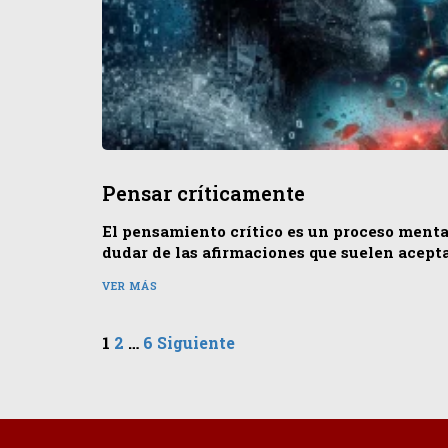
Pensar críticamente
El pensamiento crítico es un proceso menta
dudar de las afirmaciones que suelen acept
VER MÁS
Paginación
1
2
…
6
Siguiente
de
entradas