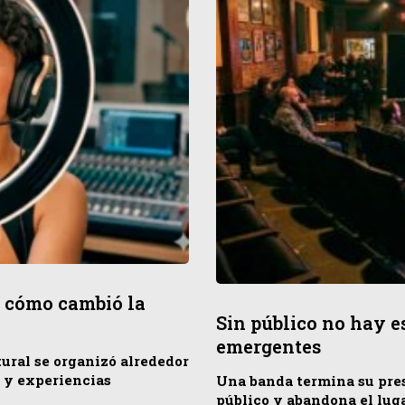
o: cómo cambió la
Sin público no hay es
emergentes
tural se organizó alrededor
s y experiencias
Una banda termina su prese
público y abandona el lug