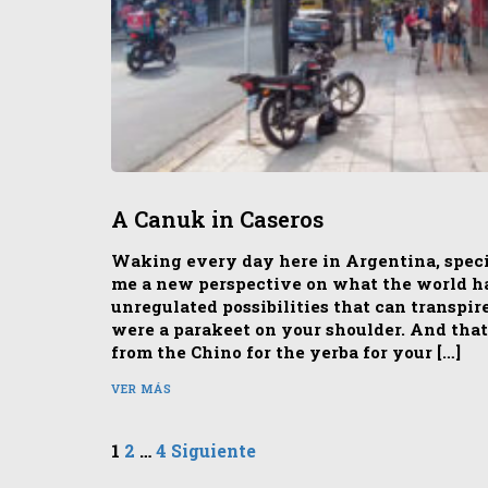
A Canuk in Caseros
Waking every day here in Argentina, specif
me a new perspective on what the world has
unregulated possibilities that can transpire,
were a parakeet on your shoulder. And that’
from the Chino for the yerba for your […]
VER MÁS
Paginación
1
2
…
4
Siguiente
de