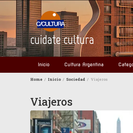
Skip
to
content
cuidate cultura
Inicio
Cultura Argentina
Catego
Home
Inicio
Sociedad
Viajeros
Viajeros