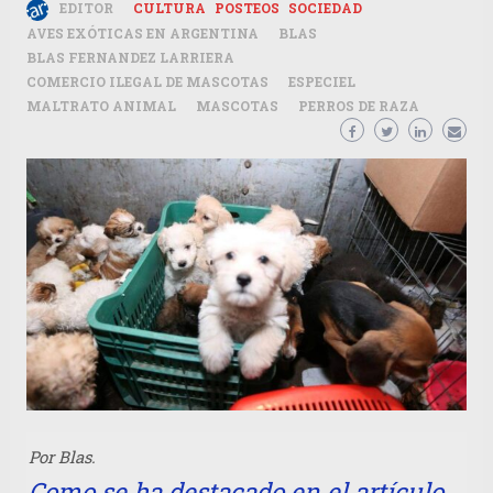
EDITOR
CULTURA
POSTEOS
SOCIEDAD
AVES EXÓTICAS EN ARGENTINA
BLAS
BLAS FERNANDEZ LARRIERA
COMERCIO ILEGAL DE MASCOTAS
ESPECIEL
MALTRATO ANIMAL
MASCOTAS
PERROS DE RAZA
Por Blas.
Como se ha destacado en el artículo