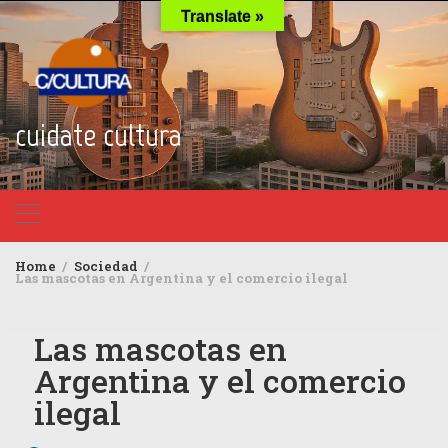
Skip
Translate »
to
content
cuidate cultura
Home
Sociedad
Las mascotas en Argentina y el comercio ilegal
Las mascotas en
Argentina y el comercio
ilegal