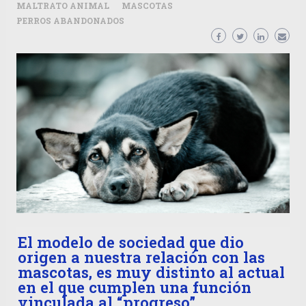
MALTRATO ANIMAL
MASCOTAS
PERROS ABANDONADOS
El modelo de sociedad que dio
origen a nuestra relación con las
mascotas, es muy distinto al actual
en el que cumplen una función
vinculada al “progreso”.