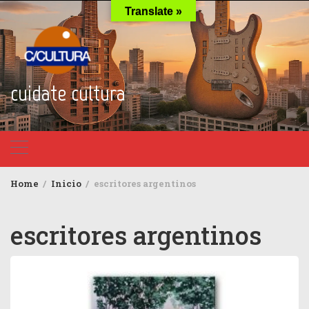
Skip
Translate »
to
content
cuidate cultura
Home
Inicio
escritores argentinos
escritores argentinos