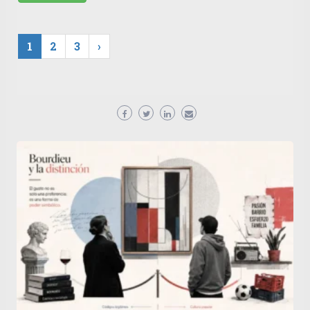
1
2
3
›