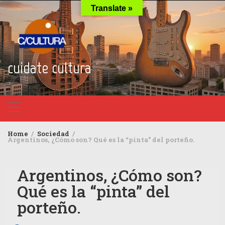
Skip
Translate »
to
content
cuidate cultura
Home
Sociedad
Argentinos, ¿Cómo son? Qué es la “pinta” del porteño.
Argentinos, ¿Cómo son?
Qué es la “pinta” del
porteño.