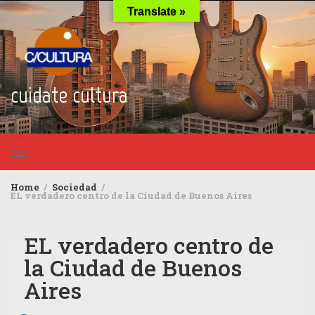
Skip
Translate »
to
content
cuidate cultura
Home
Sociedad
EL verdadero centro de la Ciudad de Buenos Aires
EL verdadero centro de
la Ciudad de Buenos
Aires