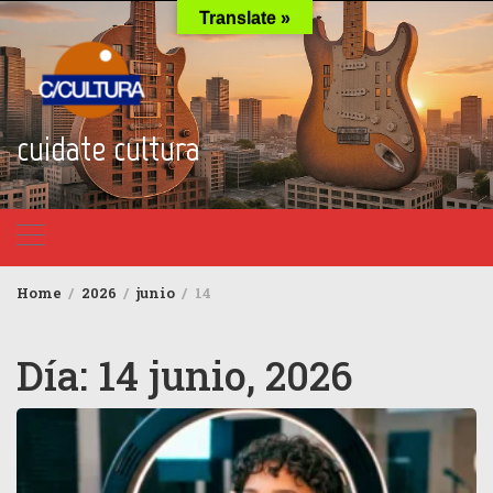
Skip
Translate »
to
content
cuidate cultura
Home
2026
junio
14
Día:
14 junio, 2026