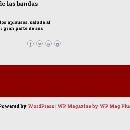
 de las bandas
os aplausos, saluda al
 gran parte de sus
Powered by
WordPress
|
WP Magazine by WP Mag Plu