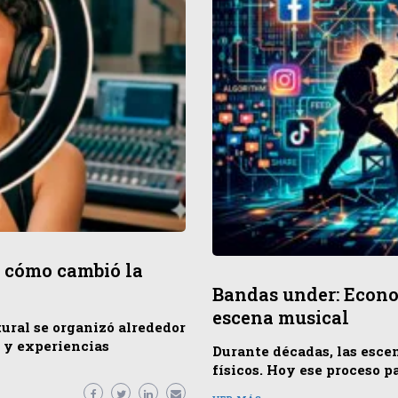
o: cómo cambió la
Bandas under: Econom
escena musical
tural se organizó alrededor
s y experiencias
Durante décadas, las esce
físicos. Hoy ese proceso p