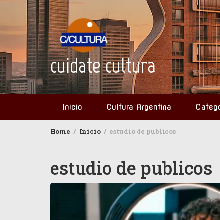
Skip
to
content
cuidate cultura
Inicio
Cultura Argentina
Catego
Home
Inicio
estudio de publicos
estudio de publicos