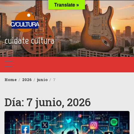
Skip
Translate »
to
content
cuidate cultura
Home
2026
junio
7
Día:
7 junio, 2026