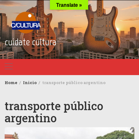
Skip
Translate »
to
content
cuidate cultura
Home
Inicio
transporte público argentino
transporte público
argentino