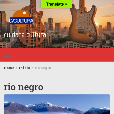
Skip
Translate »
to
content
cuidate cultura
Home
Inicio
rio negro
rio negro