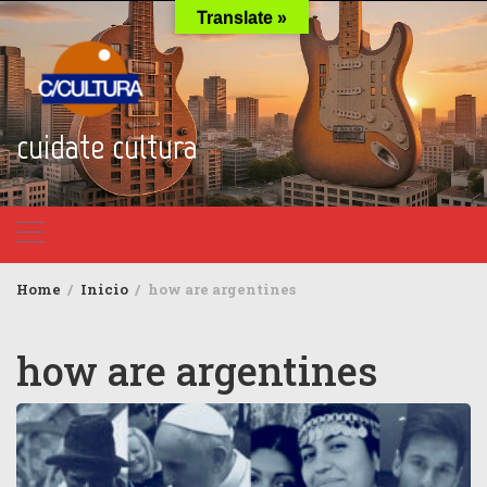
Skip
Translate »
to
content
cuidate cultura
Home
Inicio
how are argentines
how are argentines