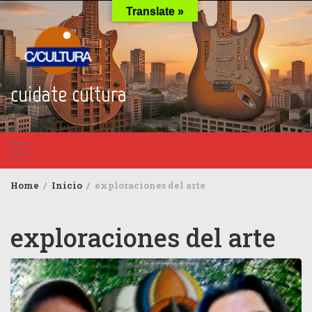
Skip
Translate »
to
content
cuidate cultura
Home
Inicio
exploraciones del arte
exploraciones del arte