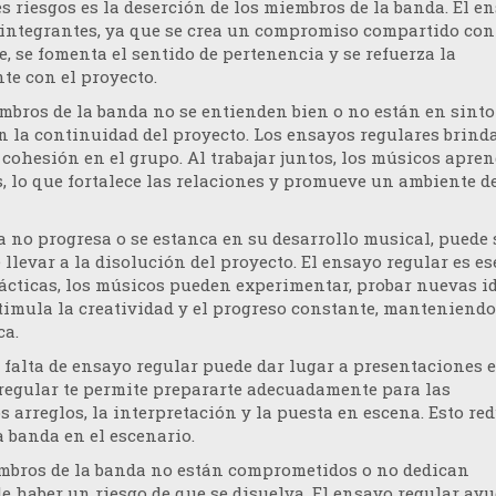
es riesgos es la deserción de los miembros de la banda. El e
s integrantes, ya que se crea un compromiso compartido con
 se fomenta el sentido de pertenencia y se refuerza la
te con el proyecto.
iembros de la banda no se entienden bien o no están en sinto
n la continuidad del proyecto. Los ensayos regulares brind
cohesión en el grupo. Al trabajar juntos, los músicos apre
, lo que fortalece las relaciones y promueve un ambiente d
da no progresa o se estanca en su desarrollo musical, puede 
 llevar a la disolución del proyecto. El ensayo regular es e
rácticas, los músicos pueden experimentar, probar nuevas i
stimula la creatividad y el progreso constante, manteniendo
ca.
a falta de ensayo regular puede dar lugar a presentaciones 
 regular te permite prepararte adecuadamente para las
os arreglos, la interpretación y la puesta en escena. Esto red
a banda en el escenario.
iembros de la banda no están comprometidos o no dedican
de haber un riesgo de que se disuelva. El ensayo regular ayu