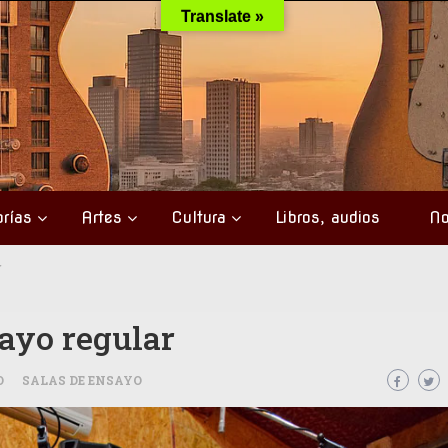
Translate »
rías
Artes
Cultura
Libros, audios
No
r
sayo regular
O
SALAS DE ENSAYO