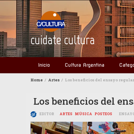
Skip
to
content
cuidate cultura
Inicio
Cultura Argentina
Catego
Home
Artes
Los beneficios del ensayo regula
Los beneficios del en
EDITOR
ARTES
MÚSICA
POSTEOS
ENSAY