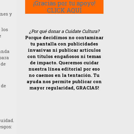
¡Gracias por tu apoyo!
CLICK AQUÍ
ones y
 los
¿Por qué donar a Cuidate Cultura?
e
Porque decidimos no contaminar
tu pantalla con publicidades
invasivas ni publicar artículos
banda
con títulos engañosos ni temas
para
de impacto. Queremos cuidar
 de
nuestra línea editorial por eso
no caemos en la tentación. Tu
ayuda nos permite publicar con
 de
mayor regularidad, GRACIAS!
nuidad.
esgos: