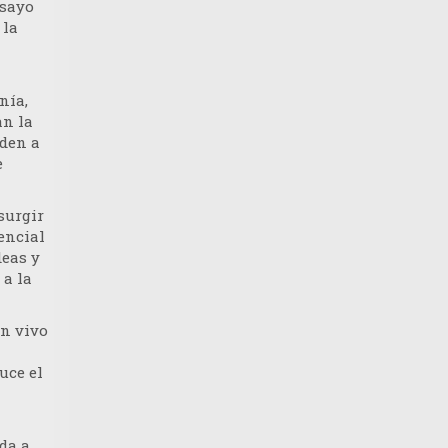
nsayo
 la
nía,
an la
nden a
e
surgir
sencial
deas y
 a la
en vivo
uce el
da a