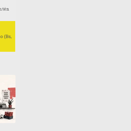
antén
o (Bs,