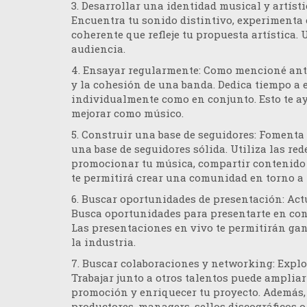
3.
Desarrollar una identidad musical y artísti
Encuentra tu sonido distintivo, experimenta 
coherente que refleje tu propuesta artística.
audiencia.
4
. Ensayar regularmente
: Como mencioné ant
y la cohesión de una banda. Dedica tiempo a 
individualmente como en conjunto. Esto te ay
mejorar como músico.
5.
Construir una base de seguidores
: Fomenta 
una base de seguidores sólida. Utiliza las re
promocionar tu música, compartir contenido 
te permitirá crear una comunidad en torno a 
6.
Buscar oportunidades de presentación
: Ac
Busca oportunidades para presentarte en conci
Las presentaciones en vivo te permitirán gan
la industria.
7.
Buscar colaboraciones y networking
: Expl
Trabajar junto a otros talentos puede amplia
promoción y enriquecer tu proyecto. Además, 
productores, managers, sellos discográficos o