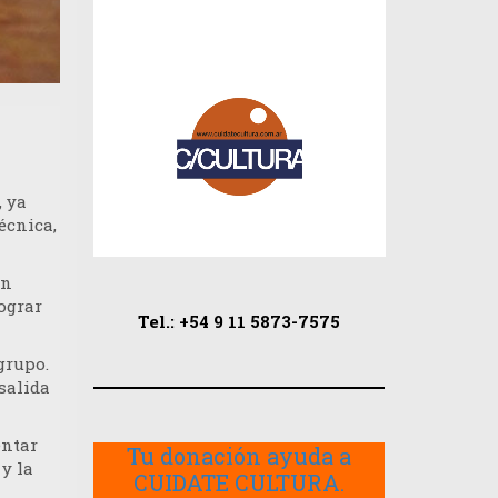
, ya
écnica,
ón
ograr
Tel.: +54 9 11 5873-7575
grupo.
salida
entar
Tu donación ayuda a
y la
CUIDATE CULTURA.