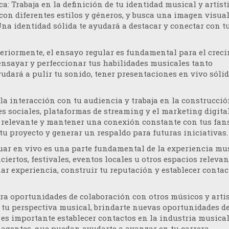
ca
: Trabaja en la definición de tu identidad musical y artísti
con diferentes estilos y géneros, y busca una imagen visua
 Una identidad sólida te ayudará a destacar y conectar con t
eriormente, el ensayo regular es fundamental para el crec
ensayar y perfeccionar tus habilidades musicales tanto
udará a pulir tu sonido, tener presentaciones en vivo sólid
la interacción con tu audiencia y trabaja en la construcció
des sociales, plataformas de streaming y el marketing digita
relevante y mantener una conexión constante con tus fans
tu proyecto y generar un respaldo para futuras iniciativas.
tuar en vivo es una parte fundamental de la experiencia mus
ertos, festivales, eventos locales u otros espacios relevan
ar experiencia, construir tu reputación y establecer contac
ora oportunidades de colaboración con otros músicos y artis
r tu perspectiva musical, brindarte nuevas oportunidades d
es importante establecer contactos en la industria musica
 agentes, que puedan ayudarte a avanzar en tu carrera.