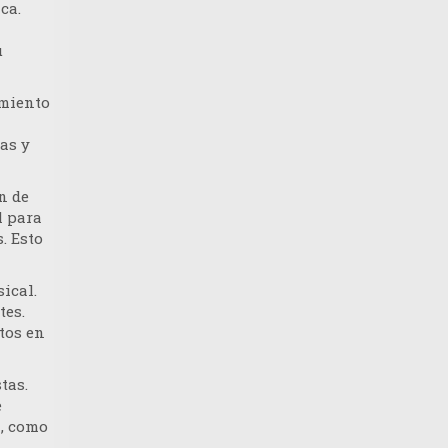
ca.
l
u
imiento
as y
n de
l para
. Esto
ical.
tes.
tos en
tas.
e
l, como