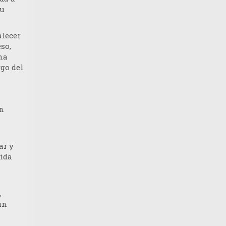
su
alecer
so,
na
go del
n
ar y
lida
,
un