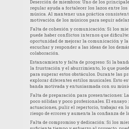
Deserción de miembros
: Uno de los principal
regular ayuda a fortalecer los lazos entre lo
música. Al mantener una práctica consistente,
motivación de los músicos para seguir adelan
Falta de cohesión y comunicación
: Si los m
puede haber conflictos internos que dificulte
oportunidad de mejorar la comunicación y la 
escuchar y responder a las ideas de los demás
colaboración.
Estancamiento y falta de progreso
: Si la ban
la frustración y el aburrimiento, lo que puede
para superar estos obstáculos. Durante las p
explorar diferentes estilos musicales. Esto e
banda motivada y entusiasmada con su músi
Falta de preparación para presentaciones
: L
poco sólidas y poco profesionales. El ensayo
actuaciones, pulir el repertorio, trabajar en l
riesgo de errores y aumenta la confianza de l
Falta de compromiso y dedicación
: Si los m
suficiente tiempo y esfuerzo al proyecto, pue