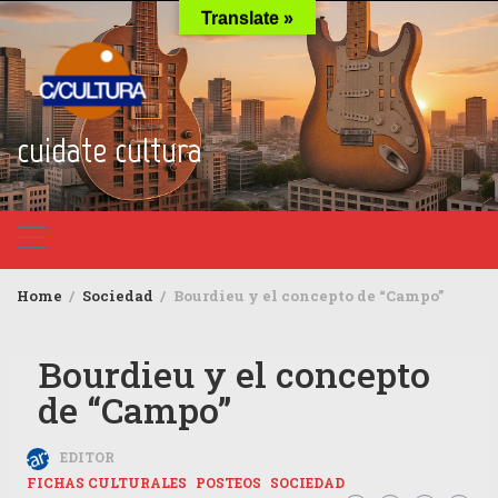
Skip
Translate »
to
content
cuidate cultura
Home
Sociedad
Bourdieu y el concepto de “Campo”
Bourdieu y el concepto
de “Campo”
EDITOR
FICHAS CULTURALES
POSTEOS
SOCIEDAD