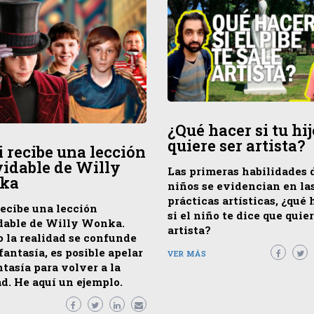
¿Qué hacer si tu hij
quiere ser artista?
i recibe una lección
vidable de Willy
Las primeras habilidades d
ka
niños se evidencian en la
prácticas artísticas, ¿qué 
recibe una lección
si el niño te dice que quier
dable de Willy Wonka.
artista?
 la realidad se confunde
fantasía, es posible apelar
VER MÁS
ntasía para volver a la
ad. He aquí un ejemplo.
S