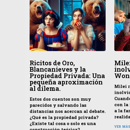
Ricitos de Oro,
Mile
Blancanieves y la
inol
Propiedad Privada: Una
Won
pequeña aproximación
Milei 
al dilema.
inolvi
Cuando
Estos dos cuentos son muy
con la 
parecidos y salvando las
a la fa
distancias nos acercan al debate.
realid
¿Qué es la propiedad privada?
¿Existe tal cosa o solo es una
VER MÁ
construcción teórica?