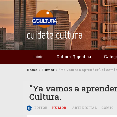
Skip
to
content
cuidate cultura
Inicio
Cultura Argentina
Catego
Home
Humor
“Ya vamos a aprender”, el comic
“Ya vamos a aprender”
Cultura.
EDITOR
HUMOR
ARTE DIGITAL
COMIC