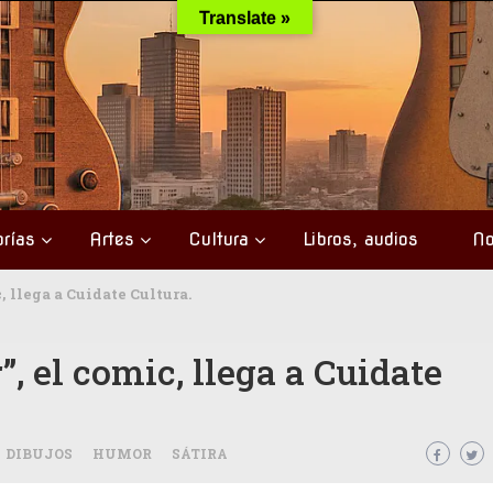
Translate »
rías
Artes
Cultura
Libros, audios
No
, llega a Cuidate Cultura.
, el comic, llega a Cuidate
DIBUJOS
HUMOR
SÁTIRA