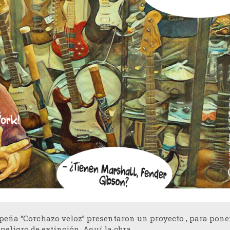
 peña “Corchazo veloz” presentaron un proyecto , para pon
peligro de extinción. Aquí la obra.