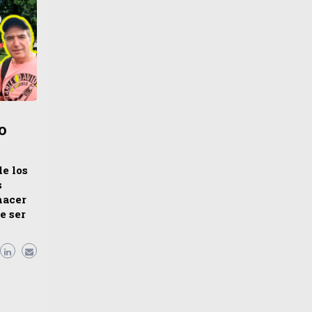
o
e los
s
hacer
e ser