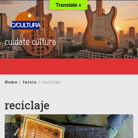
Skip
Translate »
to
content
cuidate cultura
Home
Inicio
reciclaje
reciclaje