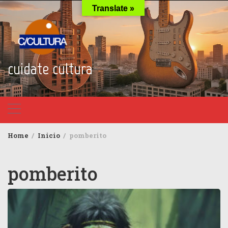
Skip
Translate »
to
content
cuidate cultura
Home
Inicio
pomberito
pomberito