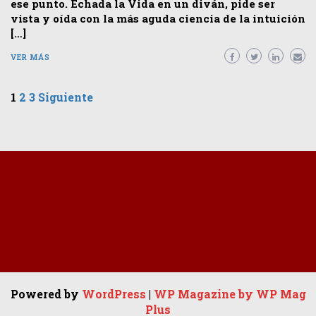
ese punto. Echada la Vida en un diván, pide ser
vista y oída con la más aguda ciencia de la intuición
[…]
VER MÁS
Paginación
1
2
3
Siguiente
de
entradas
Powered by
WordPress
|
WP Magazine by WP Mag
Plus