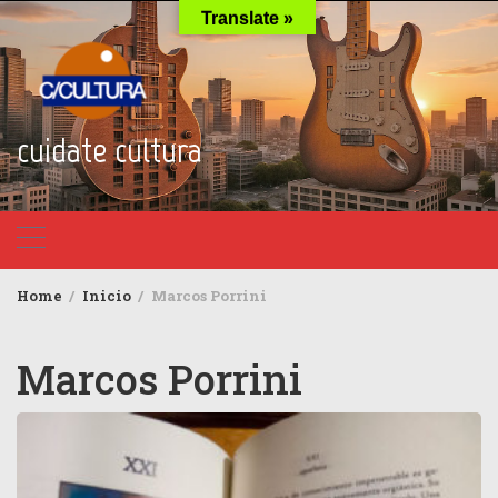
Skip
Translate »
to
content
cuidate cultura
Home
Inicio
Marcos Porrini
Marcos Porrini