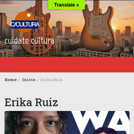
Skip
Translate »
to
content
cuidate cultura
Home
Inicio
Erika Ruiz
Erika Ruiz