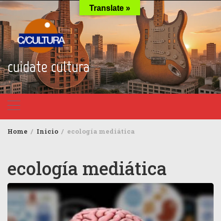
Skip
Translate »
to
content
cuidate cultura
Home
Inicio
ecología mediática
ecología mediática