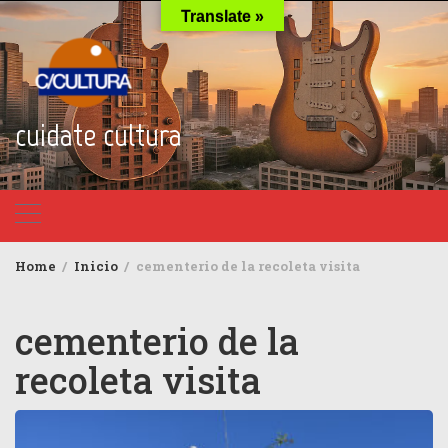
Skip
Translate »
to
content
cuidate cultura
Home
Inicio
cementerio de la recoleta visita
cementerio de la
recoleta visita