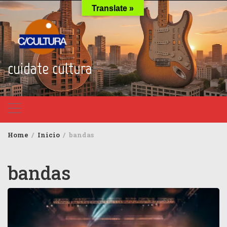
Skip
Translate »
to
content
cuidate cultura
Home
Inicio
bandas
bandas