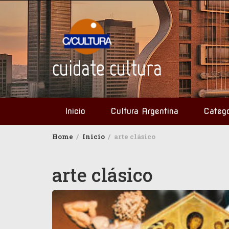
Skip
to
content
cuidate cultura
Inicio
Cultura Argentina
Catego
Home
Inicio
arte clásico
arte clásico