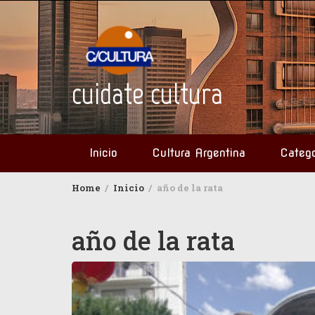
Skip
to
content
cuidate cultura
Inicio
Cultura Argentina
Catego
Home
Inicio
año de la rata
año de la rata