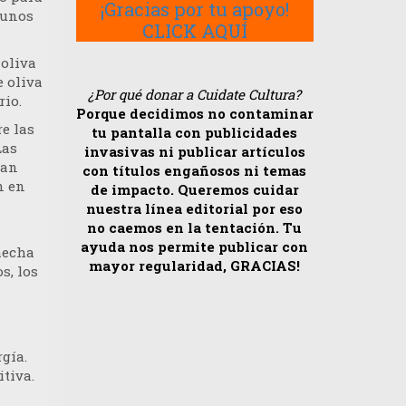
¡Gracias por tu apoyo!
gunos
CLICK AQUÍ
 oliva
e oliva
¿Por qué donar a Cuidate Cultura?
rio.
Porque decidimos no contaminar
e las
tu pantalla con publicidades
Las
invasivas ni publicar artículos
ían
con títulos engañosos ni temas
n en
de impacto. Queremos cuidar
nuestra línea editorial por eso
no caemos en la tentación. Tu
ayuda nos permite publicar con
hecha
mayor regularidad, GRACIAS!
s, los
gía.
itiva.