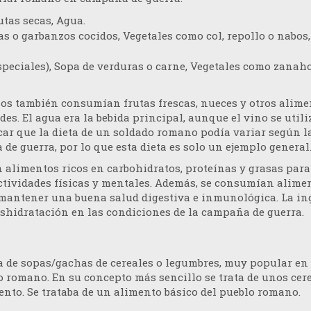
utas secas, Agua.
jas o garbanzos cocidos, Vegetales como col, repollo o nabos
especiales), Sopa de verduras o carne, Vegetales como zanah
os también consumían frutas frescas, nueces y otros alime
s. El agua era la bebida principal, aunque el vino se utili
car que la dieta de un soldado romano podía variar según l
de guerra, por lo que esta dieta es solo un ejemplo general
n alimentos ricos en carbohidratos, proteínas y grasas para
ctividades físicas y mentales. Además, se consumían alime
 mantener una buena salud digestiva e inmunológica. La in
eshidratación en las condiciones de la campaña de guerra.
 de sopas/gachas de cereales o legumbres, muy popular en 
 romano. En su concepto más sencillo se trata de unos cer
nto. Se trataba de un alimento básico del pueblo romano.