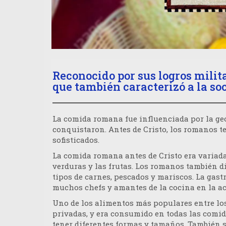
Reconocido por sus logros milita
que también caracterizó a la s
La comida romana fue influenciada por la geo
conquistaron. Antes de Cristo, los romanos t
sofisticados.
La comida romana antes de Cristo era variada y
verduras y las frutas. Los romanos también d
tipos de carnes, pescados y mariscos. La ga
muchos chefs y amantes de la cocina en la ac
Uno de los alimentos más populares entre los
privadas, y era consumido en todas las comida
tener diferentes formas y tamaños. También s