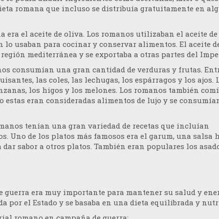
 dieta romana que incluso se distribuía gratuitamente en al
era el aceite de oliva. Los romanos utilizaban el aceite de
lo usaban para cocinar y conservar alimentos. El aceite d
región mediterránea y se exportaba a otras partes del Impe
anos consumían una gran cantidad de verduras y frutas. Entr
santes, las coles, las lechugas, los espárragos y los ajos. 
nzanas, los higos y los melones. Los romanos también com
ero estas eran consideradas alimentos de lujo y se consumía
omanos tenían una gran variedad de recetas que incluían
cos. Uno de los platos más famosos era el garum, una salsa 
 dar sabor a otros platos. También eran populares los asado
 guerra era muy importante para mantener su salud y ener
a por el Estado y se basaba en una dieta equilibrada y nutr
erial romano en campaña de guerra: