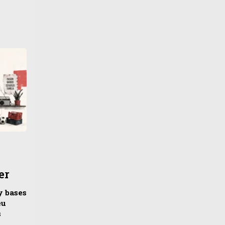
er
y bases
eu
s
n