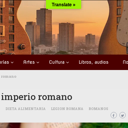
Translate »
rías
Artes
Cultura
Libros, audios
No
o romano
l imperio romano
A
DIETA ALIMENTARIA
LEGION ROMANA
ROMANOS