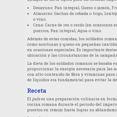
Desayuno
: Pan integral, Queso o jamón, Fr
Almuerzo
: Gachas de cebada o trigo, Lente
o vino.
Cena
: Carne de res o cerdo (en ocasiones 
puerros, Pan integral, Agua o vino.
Además de estas comidas, los soldados roman
como aceitunas y queso en pequeñas cantidade
en ocasiones especiales. Es importante desta
ubicación y las circunstancias de la campaña 
La dieta de los soldados romanos se basaba e
proporcionar la energía necesaria para las a
con alto contenido de fibra y vitaminas para
de líquidos era fundamental para evitar la d
Receta
El
puls
es una preparación culinaria en forma
cocina romana durante el periodo del imperio
puestos en remojo hasta lograr su ablandamie