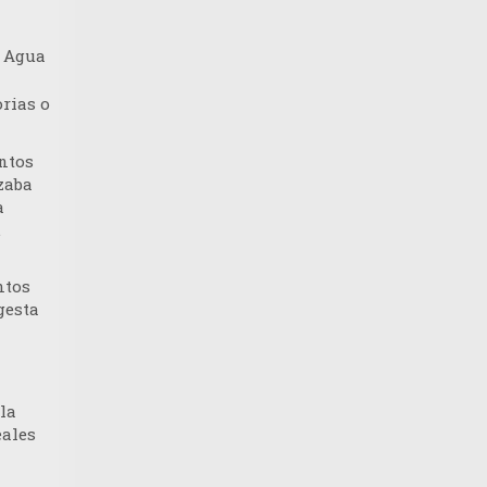
, Agua
orias o
ntos
zaba
a
.
ntos
gesta
la
eales