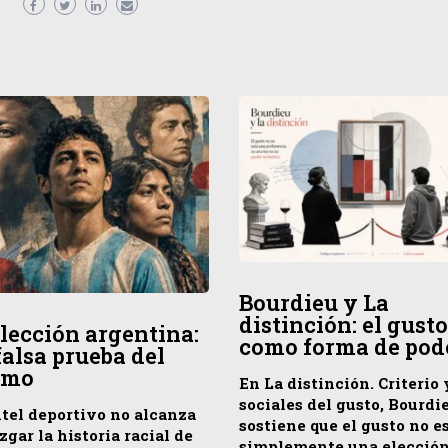
Bourdieu y La
distinción: el gusto
elección argentina:
como forma de pod
falsa prueba del
smo
En La distinción. Criterio 
sociales del gusto, Bourdi
ntel deportivo no alcanza
sostiene que el gusto no e
zgar la historia racial de
simplemente una elecció