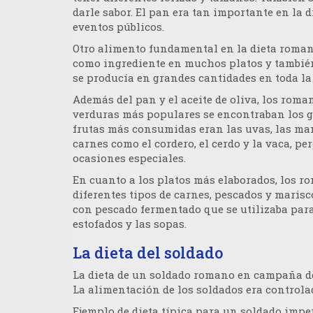
darle sabor. El pan era tan importante en la
eventos públicos.
Otro alimento fundamental en la dieta romana 
como ingrediente en muchos platos y también 
se producía en grandes cantidades en toda la 
Además del pan y el aceite de oliva, los rom
verduras más populares se encontraban los gui
frutas más consumidas eran las uvas, las ma
carnes como el cordero, el cerdo y la vaca, p
ocasiones especiales.
En cuanto a los platos más elaborados, los r
diferentes tipos de carnes, pescados y maris
con pescado fermentado que se utilizaba para
estofados y las sopas.
La dieta del soldado
La dieta de un soldado romano en campaña de
La alimentación de los soldados era controlad
Ejemplo de dieta típica para un soldado imp