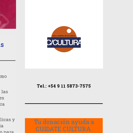
as
omo
Tel.: +54 9 11 5873-7575
 las
es
ara
licas y
Tu donación ayuda a
ía
CUIDATE CULTURA.
so para