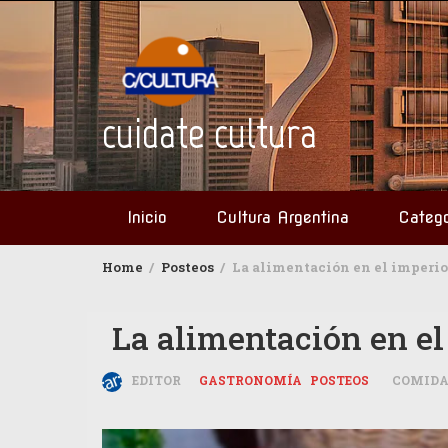
Skip
to
content
cuidate cultura
Inicio
Cultura Argentina
Catego
Home
Posteos
La alimentación en el imperi
La alimentación en e
EDITOR
GASTRONOMÍA
POSTEOS
COMID