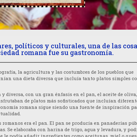
res, políticos y culturales, una de las cos
ociedad romana fue su gastronomía.
grafía, la agricultura y las costumbres de los pueblos que
enían una dieta diversa que incluía tanto platos simples c
 diversa, con un gran énfasis en el pan, el aceite de oliva,
isfrutaban de platos más sofisticados que incluían diferent
stronomía romana sigue siendo una fuente de inspiración p
tualidad.
 romanos era el pan. El pan se producía en panaderías púb
s. Se elaboraba con harina de trigo, agua y levadura, y pod
e le podía añadir ingredientes como aceitunas, miel o que