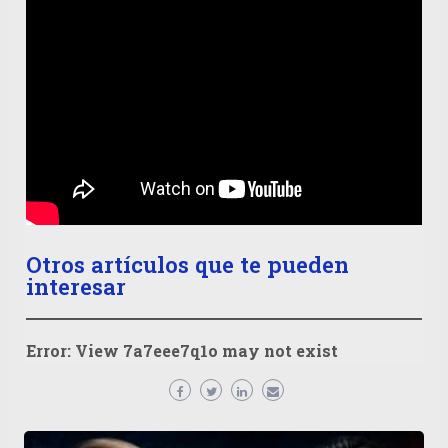
Otros artículos que te pueden
interesar
Error: View
7a7eee7q1o
may not exist