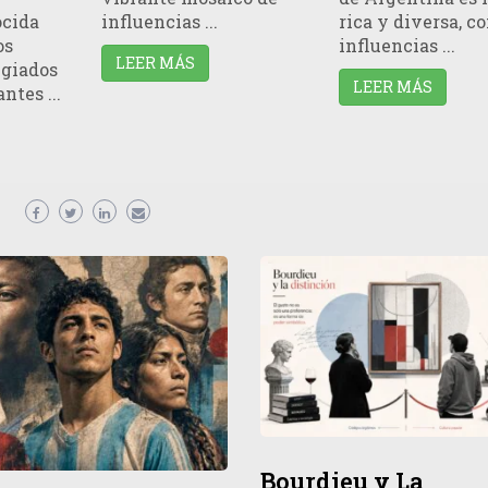
ocida
influencias ...
rica y diversa, c
os
influencias ...
LEER MÁS
egiados
LEER MÁS
ntes ...
Bourdieu y La