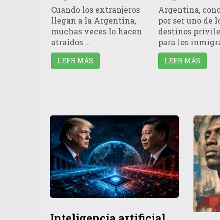
Cuando los extranjeros
Argentina, con
llegan a la Argentina,
por ser uno de l
muchas veces lo hacen
destinos privil
atraídos ...
para los inmigra
LEER MÁS
LEER MÁS
Inteligencia artificial,