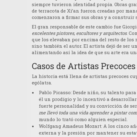
siempre tuvieron identidad propia. Obras gran
de terracota de Xi’an fueron creadas por ma
comenzaron a firmar sus obras y a construir 
El gran responsable de este cambio fue
Giorgi
excelentes pintores, escultores y arquitectos
. Co
que los elevaban por encima del resto de los m
sino también el autor. El artista dejó de ser 
alimentando así la idea de que su arte era u
Casos de Artistas Precoces
La historia está llena de artistas precoces 
ególatra.
Pablo Picasso
: Desde niño, su talento para
él un prodigio y lo incentivó a desarrolla
fuerte personalidad y su convicción de se
me llevó toda una vida aprender a pintar com
mundo lo trató como alguien especial.
Wolfgang Amadeus Mozart
: A los cinco a
externa y la presión por mantener su esta