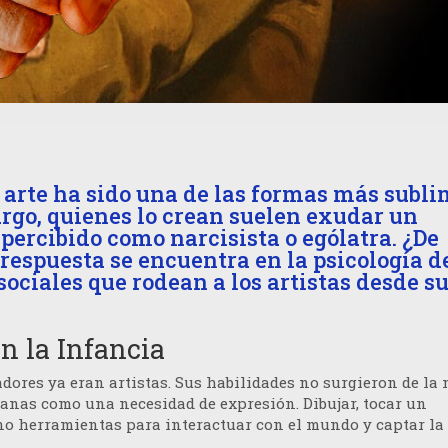
 arte ha sido una de las formas más subl
go, quienes lo crean suelen exudar un
percibido como narcisista o ególatra. ¿De
respuesta se encuentra en la psicología d
sociales que rodean a los artistas desde s
en la Infancia
adores
ya eran
artistas. Sus habilidades no surgieron de la 
anas como una necesidad de expresión. Dibujar, tocar un
ino herramientas para interactuar con el mundo y captar la