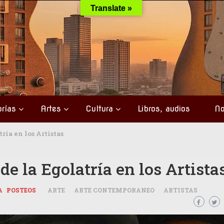
Translate »
rías
Artes
Cultura
Libros, audios
No
ría en los Artistas
de la Egolatría en los Artista
A
POSTEOS
ARTE
ARTE CONTEMPORANEO
ARTISTAS