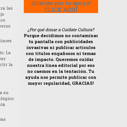
¡Gracias por tu apoyo!
ra las
CLICK AQUÍ
jo
ico
verso
¿Por qué donar a Cuidate Cultura?
Porque decidimos no contaminar
liares
tu pantalla con publicidades
invasivas ni publicar artículos
o. La
con títulos engañosos ni temas
rar
de impacto. Queremos cuidar
tir la
nuestra línea editorial por eso
no caemos en la tentación. Tu
ayuda nos permite publicar con
mayor regularidad, GRACIAS!
za su
ológico
stá
tas