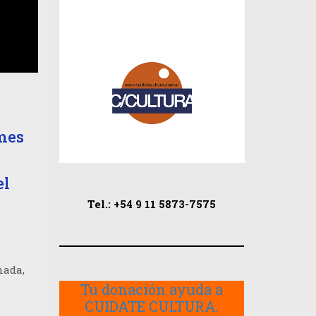
imes
el
u
Tel.: +54 9 11 5873-7575
nada,
Tu donación ayuda a
CUIDATE CULTURA.