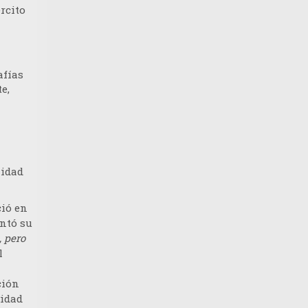
rcito
afías
e,
lidad
ció en
entó su
, pero
l
ción
lidad