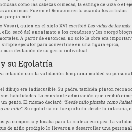
diosas como las cabezas olmecas, la esfinge de Giza o el ejé
nos anónimas.
Fue en el Renacimiento cuando los artistas
su propio mito.
o Vasari
, quien en el siglo XVI escribió
Las vidas de los más
n ello, sacó del anonimato a los creadores y les otorgó biogr
ortales. A partir de entonces, no solo la obra era important
un simple ejecutor para convertirse en una figura épica,
na manifestación de su genio individual.
 y su Egolatría
cuya relación con la validación temprana moldeó su persona
 el dibujo era indiscutible. Su padre, también pintor, recono
r sus habilidades. La constante admiración que recibió cim
r un genio. Él mismo declaró:
“Desde niño pintaba como Rafael
o un niño”.
Su egolatría no fue gratuita: desde la infancia, e
ños ya componía y tocaba para la realeza europea. La valida
tus de niño prodigio lo llevaron a desarrollar una persona