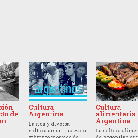
ción
Cultura
Cultura
cto de
Argentina
alimentaria
ón
Argentina
La rica y diversa
e
cultura argentina es un
La cultura alime
vibrante mosaico de
de Argentina es