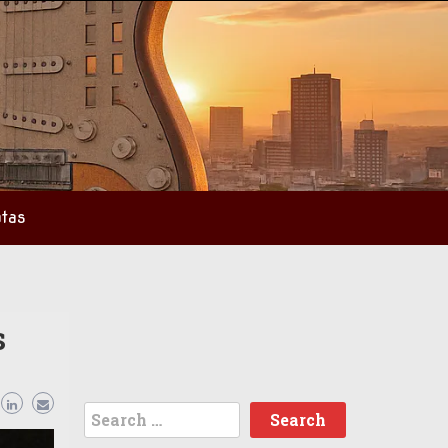
tas
s
Search
for: