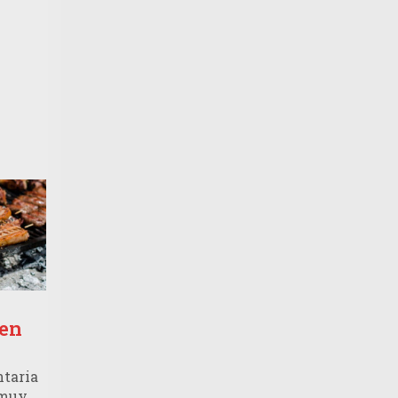
 en
ntaria
 muy