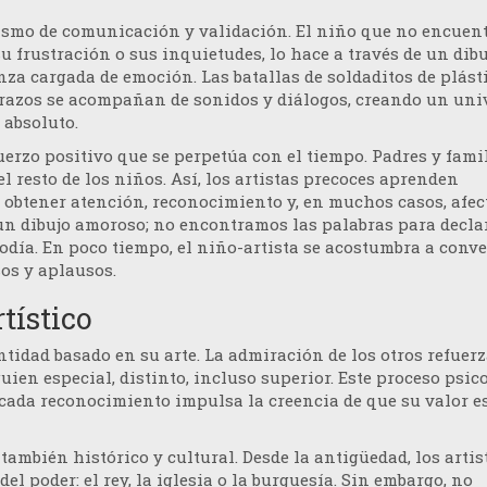
nismo de comunicación y validación. El niño que no encuent
u frustración o sus inquietudes, lo hace a través de un dibu
za cargada de emoción. Las batallas de soldaditos de plást
trazos se acompañan de sonidos y diálogos, creando un uni
r absoluto.
rzo positivo que se perpetúa con el tiempo. Padres y fami
l resto de los niños. Así, los artistas precoces aprenden
obtener atención, reconocimiento y, en muchos casos, afect
 un dibujo amoroso; no encontramos las palabras para decla
ía. En poco tiempo, el niño-artista se acostumbra a conver
sos y aplausos.
tístico
ntidad basado en su arte. La admiración de los otros refuer
ien especial, distinto, incluso superior. Este proceso psic
 cada reconocimiento impulsa la creencia de que su valor e
también histórico y cultural. Desde la antigüedad, los artis
el poder: el rey, la iglesia o la burguesía. Sin embargo, no