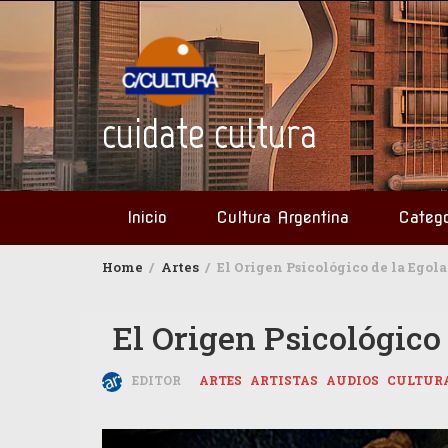
Skip
to
content
cuidate cultura
Inicio
Cultura Argentina
Catego
Home
Artes
El Origen Psicológico de la Egolat
El Origen Psicológico 
EDITOR
ARTES
ARTISTAS
AUDIOS
CULTUR