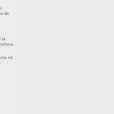
u
no de
 la
 cultura
rra, en
o