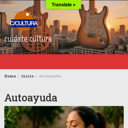
Skip
Translate »
to
content
cuidate cultura
Home
Inicio
Autoayuda
Autoayuda