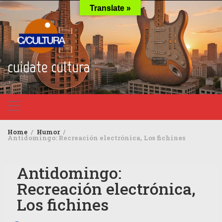
Skip
Translate »
to
content
cuidate cultura
Home
Humor
Antidomingo: Recreación electrónica, Los fichines
Antidomingo:
Recreación electrónica,
Los fichines